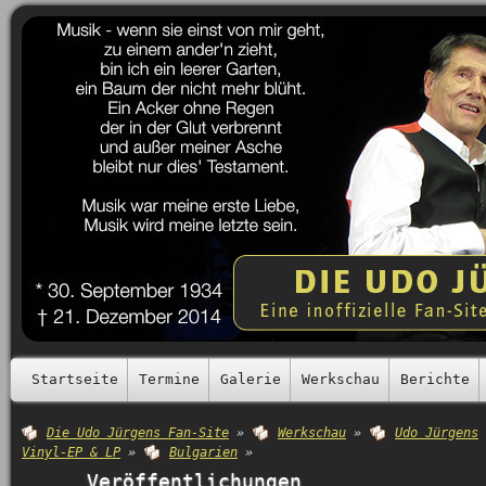
Startseite
Termine
Galerie
Werkschau
Berichte
Die Udo Jürgens Fan-Site
»
Werkschau
»
Udo Jürgens
Vinyl-EP & LP
»
Bulgarien
»
Veröffentlichungen