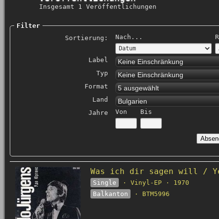
Insgesamt 1 Veröffentlichungen
Filter
Nach...
R
Sortierung:
Label
Keine Einschränkung
Typ
Keine Einschränkung
Format
5 ausgewählt
Land
Bulgarien
Von
Bis
Jahre
Was ich dir sagen will / Y
Single
· Vinyl-EP · 1970
Balkanton
· BTM5996