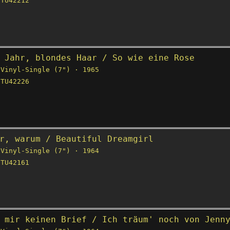
TU42212
 Jahr, blondes Haar / So wie eine Rose
Vinyl-Single (7") · 1965
TU42226
r, warum / Beautiful Dreamgirl
Vinyl-Single (7") · 1964
TU42161
 mir keinen Brief / Ich träum' noch von Jenn