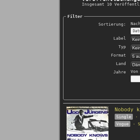
Insgesamt 10 Veröffentl
Filter
Nac
Sortierung:
Label
Kei
Typ
Kei
Format
5 a
Land
Dän
Von
Jahre
Nobody k
Single
· 
Vogue
· S