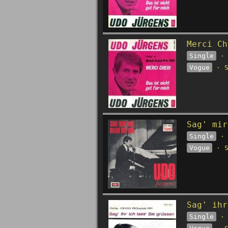
Merci Ch
Single
· 
Vogue
· S
Sag' mir
Single
· 
Vogue
· S
Sag' ihr
Single
· 