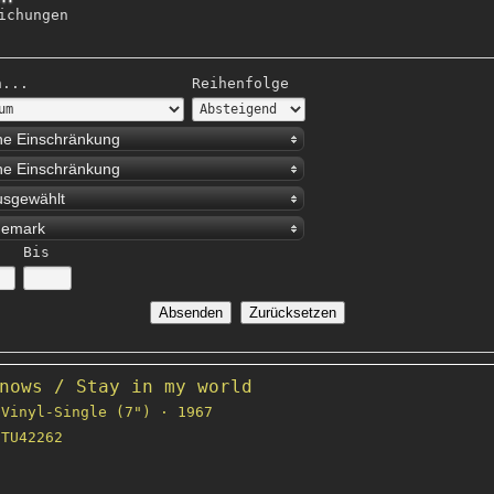
ichungen
h...
Reihenfolge
ne Einschränkung
ne Einschränkung
usgewählt
emark
Bis
nows / Stay in my world
Vinyl-Single (7") · 1967
TU42262