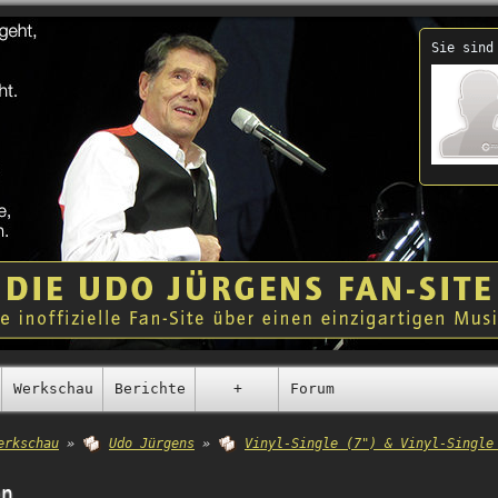
Sie sind
Werkschau
Berichte
+
Forum
erkschau
»
Udo Jürgens
»
Vinyl-Single (7") & Vinyl-Single
en