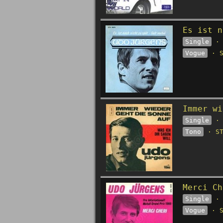
Es ist n
Single
· 
Vogue
· S
Immer wi
Single
· 
Tono
· ST
Merci Ch
Single
· 
Vogue
· S