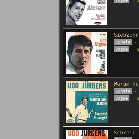
Vogue
· S
Siebzehn
Single
· 
Vogue
· S
Warum nu
Single
· 
Vogue
· S
Schreib'