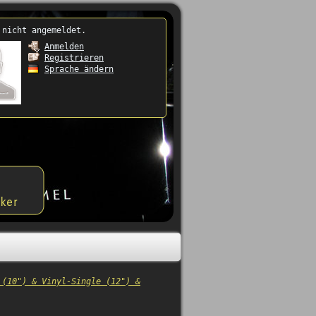
 nicht angemeldet.
Anmelden
Registrieren
Sprache ändern
 (10") & Vinyl-Single (12") &