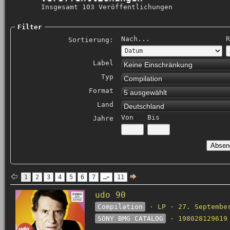
Insgesamt 103 Veröffentlichungen
Filter
Nach...
R
Sortierung:
Label
Keine Einschränkung
Typ
Compilation
Format
5 ausgewählt
Land
Deutschland
Von
Bis
Jahre
1
2
3
4
5
6
7
…
11
udo 90
Compilation
· LP · 27. Septembe
SONY BMG CATALOG
· 198028129619