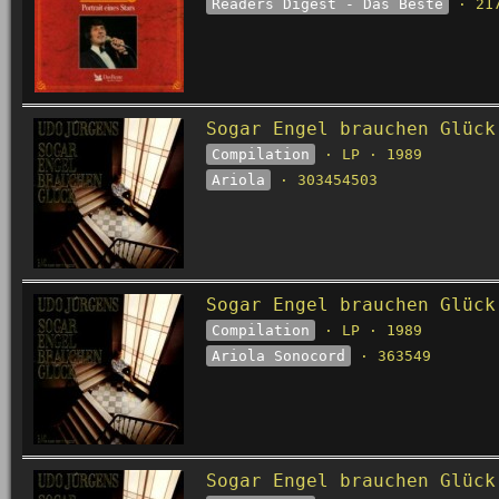
Readers Digest - Das Beste
· 217
Sogar Engel brauchen Glück
Compilation
· LP · 1989
Ariola
· 303454503
Sogar Engel brauchen Glück
Compilation
· LP · 1989
Ariola Sonocord
· 363549
Sogar Engel brauchen Glück