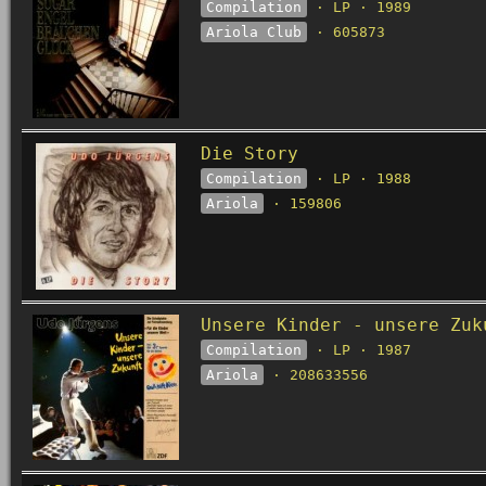
Compilation
· LP · 1989
Ariola Club
· 605873
Die Story
Compilation
· LP · 1988
Ariola
· 159806
Unsere Kinder - unsere Zuk
Compilation
· LP · 1987
Ariola
· 208633556