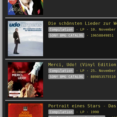
Die schönsten Lieder zur W
Compilation
· LP · 10. November
SONY BMG CATALOG
· 19658849851
Merci, Udo! (Vinyl Edition
Compilation
· LP · 25. November
SONY BMG CATALOG
· 889853575510
Portrait eines Stars - Das
Compilation
· LP · 1990