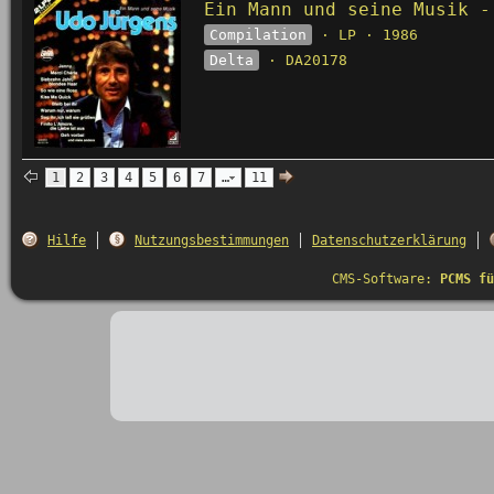
Ein Mann und seine Musik -
Compilation
· LP · 1986
Delta
· DA20178
1
2
3
4
5
6
7
…
11
Hilfe
Nutzungsbestimmungen
Datenschutzerklärung
CMS-Software:
PCMS fü