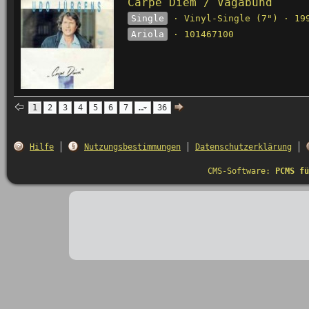
Carpe Diem / Vagabund
Single
· Vinyl-Single (7") · 19
Ariola
· 101467100
1
2
3
4
5
6
7
…
36
Hilfe
Nutzungsbestimmungen
Datenschutzerklärung
CMS-Software:
PCMS fü