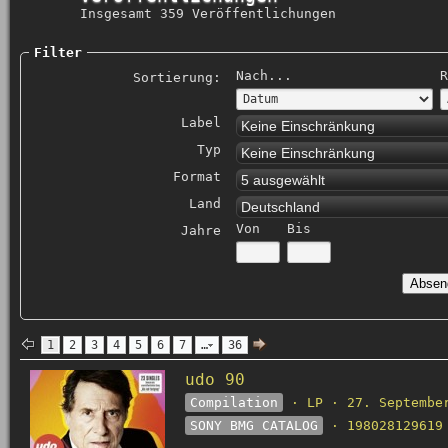
Insgesamt 359 Veröffentlichungen
Filter
Nach...
R
Sortierung:
Label
Keine Einschränkung
Typ
Keine Einschränkung
Format
5 ausgewählt
Land
Deutschland
Von
Bis
Jahre
1
2
3
4
5
6
7
…
36
udo 90
Compilation
· LP · 27. Septembe
SONY BMG CATALOG
· 198028129619