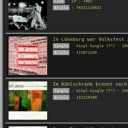
Live
· LP · 1992
Ariola
· 74321110421
In Lüneburg war Volksfest 
Single
· Vinyl-Single (7") · 19
Ariola
· 115072100
Im Kühlschrank brennt noch
Single
· Vinyl-Single (7") · 19
Ariola
· 115229100