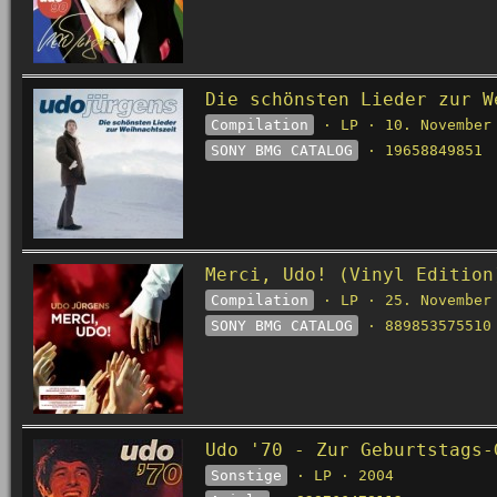
Die schönsten Lieder zur W
Compilation
· LP · 10. November
SONY BMG CATALOG
· 19658849851
Merci, Udo! (Vinyl Edition
Compilation
· LP · 25. November
SONY BMG CATALOG
· 889853575510
Udo '70 - Zur Geburtstags-
Sonstige
· LP · 2004