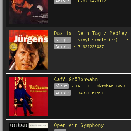
Ariola
· 828766478112
Das ist Dein Tag / Medley
Single
· Vinyl-Single (7") · 19
Ariola
· 74321228037
Café Größenwahn
Album
· LP · 11. Oktober 1993
Ariola
· 74321161591
Open Air Symphony