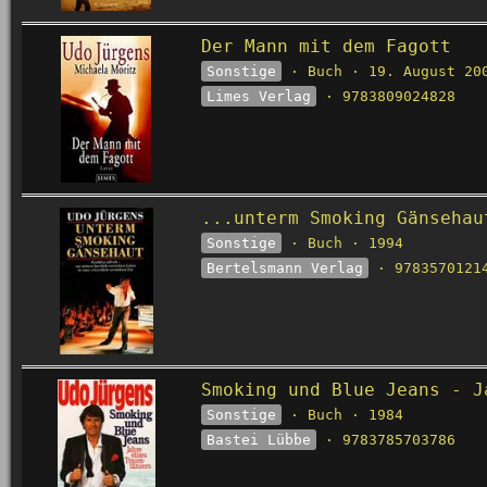
Der Mann mit dem Fagott
Sonstige
· Buch · 19. August 20
Limes Verlag
· 9783809024828
...unterm Smoking Gänsehau
Sonstige
· Buch · 1994
Bertelsmann Verlag
· 9783570121
Smoking und Blue Jeans - J
Sonstige
· Buch · 1984
Bastei Lübbe
· 9783785703786