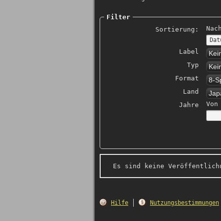
Filter
Nac
Sortierung:
Label
Kei
Typ
Kei
Format
8-S
Land
Jap
Von
Jahre
Es sind keine Veröffentlich
Hilfe
Nutzungsbestimmungen