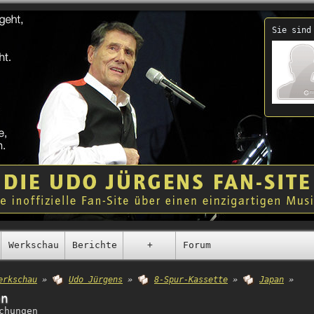
Sie sind
Werkschau
Berichte
+
Forum
erkschau
»
Udo Jürgens
»
8-Spur-Kassette
»
Japan
»
en
chungen