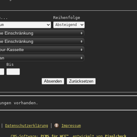
h...
Reihenfolge
ne Einschränkung
ne Einschränkung
pur-Kassette
an
Bis
ungen vorhanden.
Datenschutzerklärung
Impressum
CMS-Software:
PCMS für WCF™
, entwickelt von
Pixelcheck