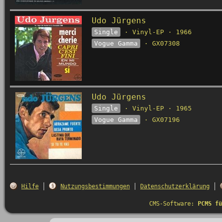
Udo Jürgens
Single
· Vinyl-EP · 1966
Vogue Gamma
· GX07308
Udo Jürgens
Single
· Vinyl-EP · 1965
Vogue Gamma
· GX07196
Hilfe
Nutzungsbestimmungen
Datenschutzerklärung
CMS-Software:
PCMS fü