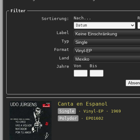
Filter
Nach...
R
Sortierung:
Label
Keine Einschränkung
Typ
Single
Format
Vinyl-EP
Land
Mexiko
Von
Bis
Jahre
Canta en Espanol
Single
· Vinyl-EP · 1969
Polydor
· EPO1602