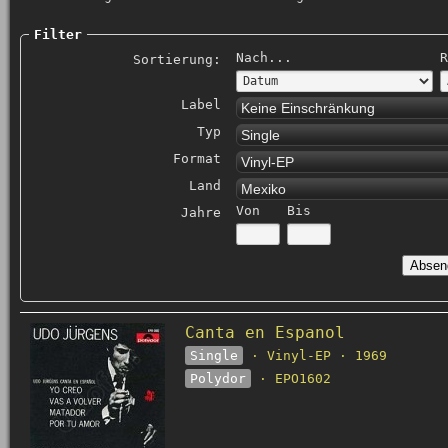
Filter
Nach...
R
Sortierung:
Label
Keine Einschränkung
Typ
Single
Format
Vinyl-EP
Land
Mexiko
Von
Bis
Jahre
Canta en Espanol
Single
· Vinyl-EP · 1969
Polydor
· EPO1602