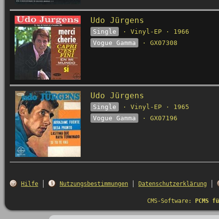
Udo Jürgens
Single
· Vinyl-EP · 1966
Vogue Gamma
· GX07308
Udo Jürgens
Single
· Vinyl-EP · 1965
Vogue Gamma
· GX07196
Hilfe
Nutzungsbestimmungen
Datenschutzerklärung
CMS-Software:
PCMS fü