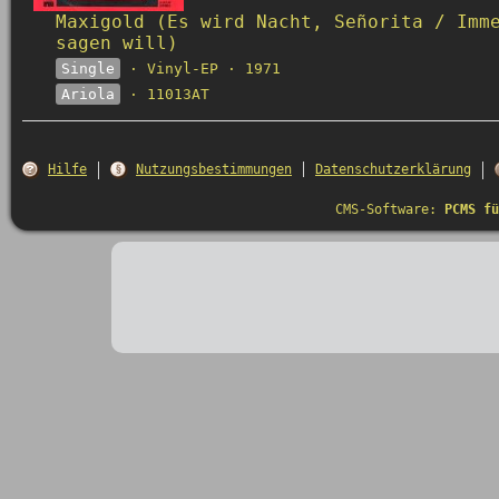
Maxigold (Es wird Nacht, Señorita / Imm
sagen will)
Single
· Vinyl-EP · 1971
Ariola
· 11013AT
Hilfe
Nutzungsbestimmungen
Datenschutzerklärung
CMS-Software:
PCMS fü