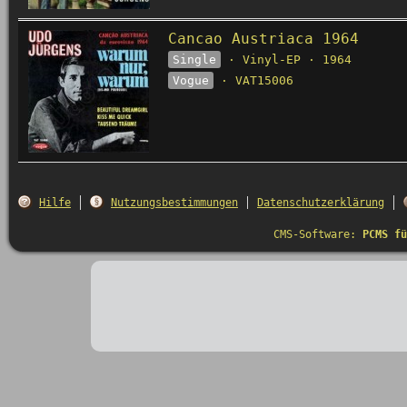
Cancao Austriaca 1964
Single
· Vinyl-EP · 1964
Vogue
· VAT15006
Hilfe
Nutzungsbestimmungen
Datenschutzerklärung
CMS-Software:
PCMS fü