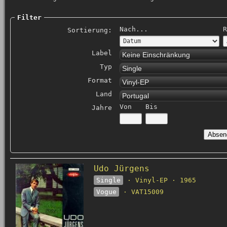
Filter
Nach...
R
Sortierung:
Label
Keine Einschränkung
Typ
Single
Format
Vinyl-EP
Land
Portugal
Von
Bis
Jahre
Udo Jürgens
Single
· Vinyl-EP · 1965
Vogue
· VAT15009