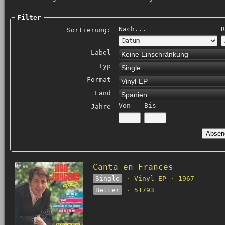
Filter
Nach...
R
Sortierung:
Label
Keine Einschränkung
Typ
Single
Format
Vinyl-EP
Land
Spanien
Von
Bis
Jahre
Canta en Frances
Single
· Vinyl-EP · 1967
Belter
· 51793