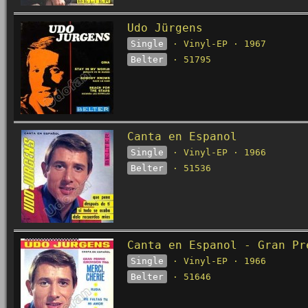
Udo Jürgens
Single
· Vinyl-EP · 1967
Belter
· 51795
Canta en Espanol
Single
· Vinyl-EP · 1966
Belter
· 51536
Canta en Espanol - Gran Pr
Single
· Vinyl-EP · 1966
Belter
· 51646