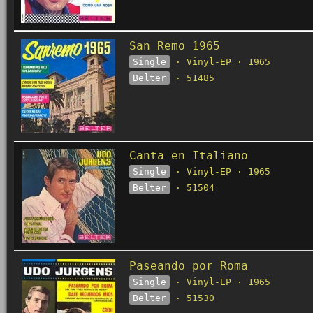
San Remo 1965
Single
· Vinyl-EP · 1965
Belter
· 51485
Canta en Italiano
Single
· Vinyl-EP · 1965
Belter
· 51504
Paseando por Roma
Single
· Vinyl-EP · 1965
Belter
· 51530