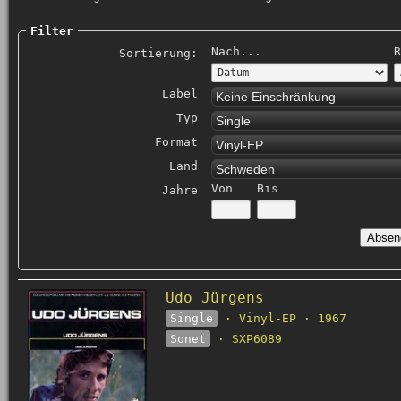
Filter
Nach...
R
Sortierung:
Label
Keine Einschränkung
Typ
Single
Format
Vinyl-EP
Land
Schweden
Von
Bis
Jahre
Udo Jürgens
Single
· Vinyl-EP · 1967
Sonet
· SXP6089