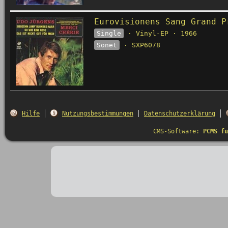
Eurovisionens Sang Grand P
Single
· Vinyl-EP · 1966
Sonet
· SXP6078
Hilfe
Nutzungsbestimmungen
Datenschutzerklärung
CMS-Software:
PCMS fü