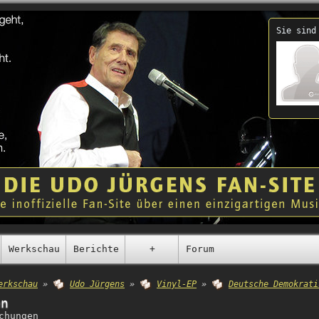
Sie sind
Werkschau
Berichte
+
Forum
erkschau
»
Udo Jürgens
»
Vinyl-EP
»
Deutsche Demokrati
en
chungen