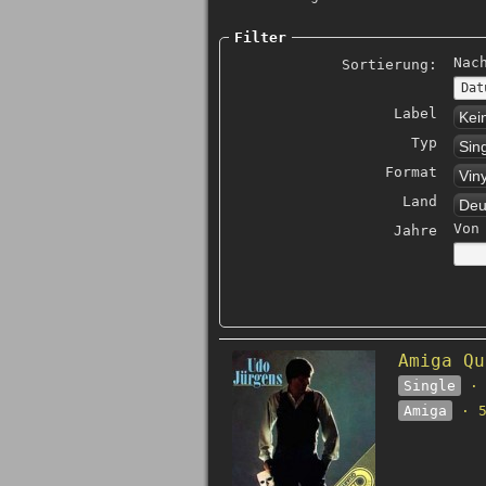
Filter
Nac
Sortierung:
Label
Kei
Typ
Sin
Format
Vin
Land
Deu
Von
Jahre
Amiga Qu
Single
· 
Amiga
· 5