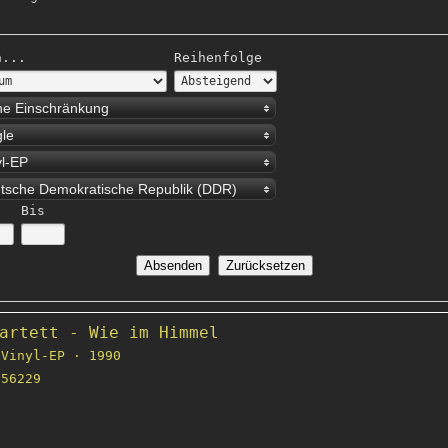
h...
Reihenfolge
ne Einschränkung
gle
yl-EP
tsche Demokratische Republik (DDR)
Bis
artett - Wie im Himmel
Vinyl-EP · 1990
56229