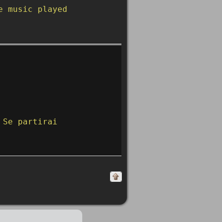
e music played
 Se partirai