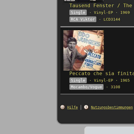
Tausend Fenster / The
Single
· Vinyl-EP · 1969
RCA Viktor
· LCD3144
Peccato che sia finit
Single
· Vinyl-EP · 1965
Mocambo/Vogue
· 3108
Hilfe
Nutzungsbestimmungen