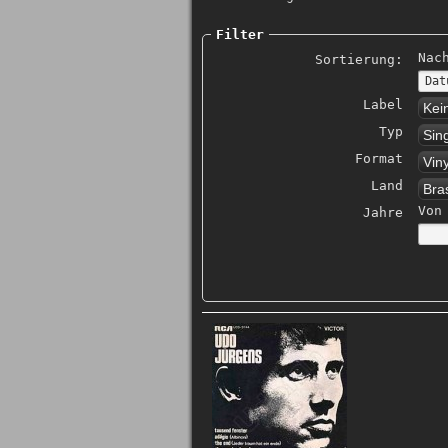
Filter
Nac
Sortierung:
Label
Kei
Typ
Sin
Format
Vin
Land
Bras
Von
Jahre