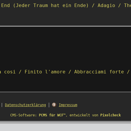
 End (Jeder Traum hat ein Ende) / Adagio / Th
a cosi / Finito l'amore / Abbracciami forte /
Datenschutzerklärung
Impressum
CMS-Software:
PCMS für WCF™
, entwickelt von
Pixelcheck