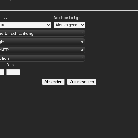
h...
Reihenfolge
ne Einschränkung
gle
yl-EP
ilien
Bis