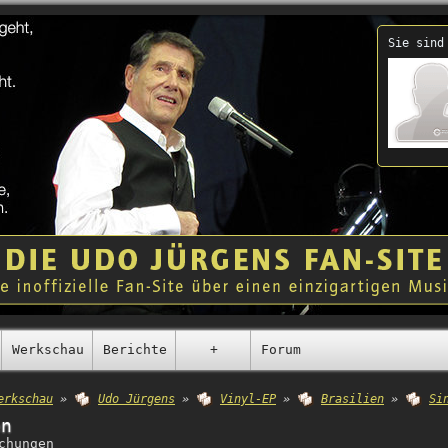
Sie sind
Werkschau
Berichte
+
Forum
erkschau
»
Udo Jürgens
»
Vinyl-EP
»
Brasilien
»
Si
en
chungen