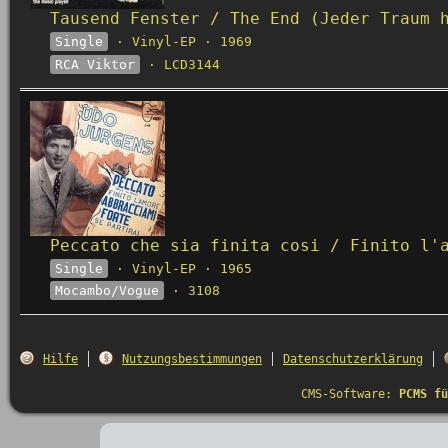
Tausend Fenster / The End (Jeder Traum 
Single
· Vinyl-EP · 1969
RCA Viktor
· LCD3144
Peccato che sia finita cosi / Finito l'
Single
· Vinyl-EP · 1965
Mocambo/Vogue
· 3108
Hilfe
Nutzungsbestimmungen
Datenschutzerklärung
CMS-Software:
PCMS fü