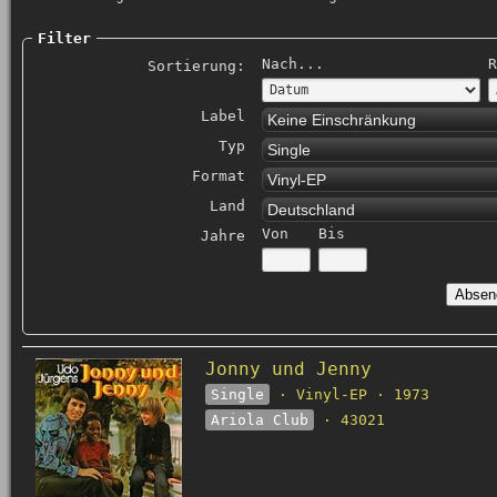
Filter
Nach...
R
Sortierung:
Label
Keine Einschränkung
Typ
Single
Format
Vinyl-EP
Land
Deutschland
Von
Bis
Jahre
Jonny und Jenny
Single
· Vinyl-EP · 1973
Ariola Club
· 43021