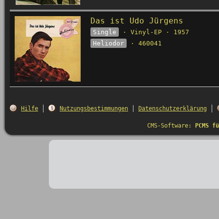
Das ist Udo Jürgens
Single
· Vinyl-EP · 1957
Heliodor
· 460041
Hilfe
Nutzungsbestimmungen
Datenschutzerklärung
CMS-Software:
PCMS fü