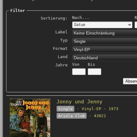
Filter
Nach...
R
Sortierung:
Label
Keine Einschränkung
Typ
Single
Format
Vinyl-EP
Land
Deutschland
Von
Bis
Jahre
Jonny und Jenny
Single
· Vinyl-EP · 1973
Ariola Club
· 43021