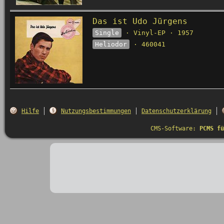
Das ist Udo Jürgens
Single
· Vinyl-EP · 1957
Heliodor
· 460041
Hilfe
Nutzungsbestimmungen
Datenschutzerklärung
CMS-Software:
PCMS fü