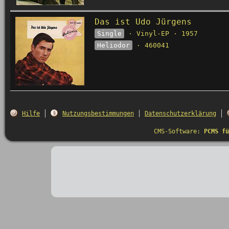
Das ist Udo Jürgens
Single
· Vinyl-EP · 1957
Heliodor
· 460041
Hilfe
Nutzungsbestimmungen
Datenschutzerklärung
CMS-Software:
PCMS fü