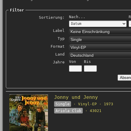
Filter
Nach...
R
Sortierung:
Label
Keine Einschränkung
Typ
Single
Format
Vinyl-EP
Land
Deutschland
Von
Bis
Jahre
Jonny und Jenny
Single
· Vinyl-EP · 1973
Ariola Club
· 43021