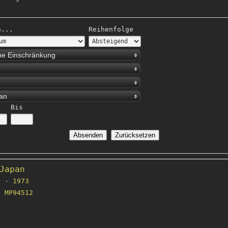
h...
Reihenfolge
ne Einschränkung
e
an
Bis
Japan
 · 1973
 MP94512