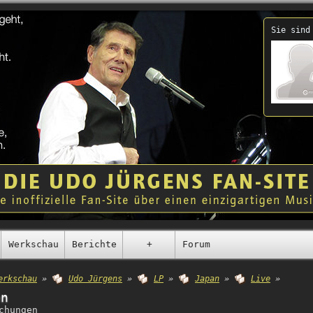
Sie sind
Werkschau
Berichte
+
Forum
erkschau
»
Udo Jürgens
»
LP
»
Japan
»
Live
»
en
chungen