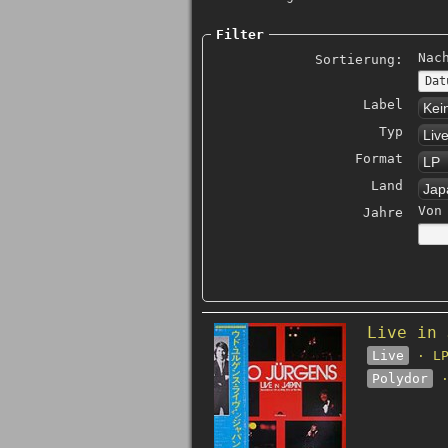
Filter
Nac
Sortierung:
Label
Kei
Typ
Liv
Format
LP
Land
Jap
Von
Jahre
Live in 
Live
· LP
Polydor
·