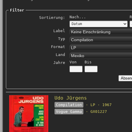
Filter
Nach...
R
Sortierung:
Label
Keine Einschränkung
Typ
Compilation
Format
LP
Land
Mexiko
Von
Bis
Jahre
Udo Jürgens
Compilation
· LP · 1967
Vogue Gamma
· GX01227