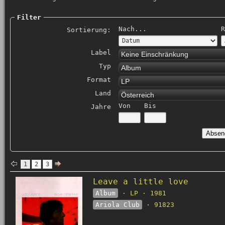
Filter
Nach...
R
Sortierung:
Label
Keine Einschränkung
Typ
Album
Format
LP
Land
Österreich
Von
Bis
Jahre
1
2
3
Leave a little love
Album
· LP · 1981
Ariola Club
· 91823