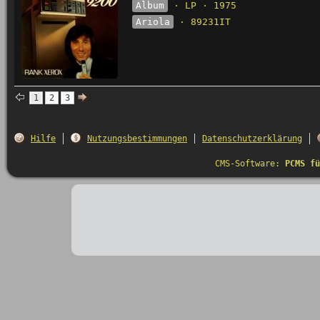
Album
· LP · 1975
Ariola
· 89231IT
1
2
3
Hilfe
Nutzungsbestimmungen
Datenschutzerklärung
CMS-Software:
PCMS fü