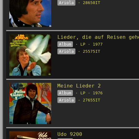
Ariola
· 28650IT
Lieder, die auf Reisen geh
Album
· LP · 1977
Ariola
· 25575IT
Meine Lieder 2
Album
· LP · 1976
Ariola
· 27655IT
Udo 9200