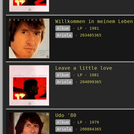
Willkommen in meinem Leben
Album
· LP · 1981
Ariola
· 203485365
Leave a little love
Album
· LP · 1981
Ariola
· 204099365
Udo '80
Album
· LP · 1979
Ariola
· 200884365