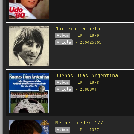
Nur ein Lächeln
Album
· LP · 1979
Ariola
· 200425365
Buenos Dias Argentina
Album
· LP · 1978
Ariola
· 25888XT
Meine Lieder '77
Album
· LP · 1977