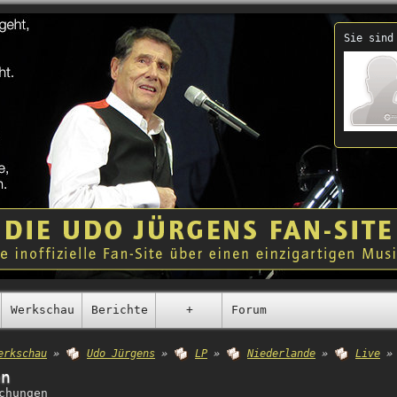
Sie sind
Werkschau
Berichte
+
Forum
erkschau
»
Udo Jürgens
»
LP
»
Niederlande
»
Live
»
en
chungen