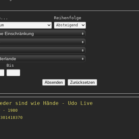
h...
Reihenfolge
ne Einschränkung
e
derlande
Bis
eder sind wie Hände - Udo Live
 · 1980
301418370