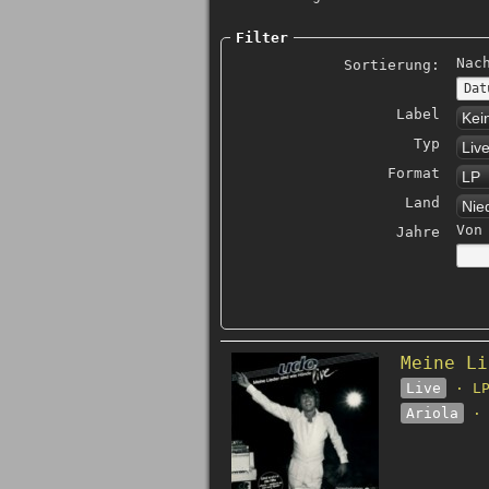
Filter
Nac
Sortierung:
Label
Kei
Typ
Liv
Format
LP
Land
Nie
Von
Jahre
Meine Li
Live
· LP
Ariola
· 