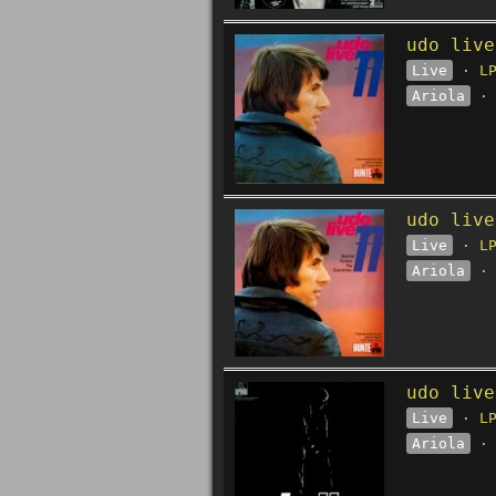
udo live
Live
· LP
Ariola
· 
udo live
Live
· LP
Ariola
· 
udo live
Live
· LP
Ariola
· 