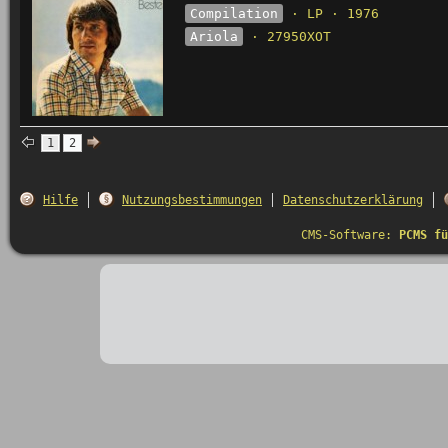
Compilation
· LP · 1976
Ariola
· 27950XOT
1
2
Hilfe
Nutzungsbestimmungen
Datenschutzerklärung
CMS-Software:
PCMS fü