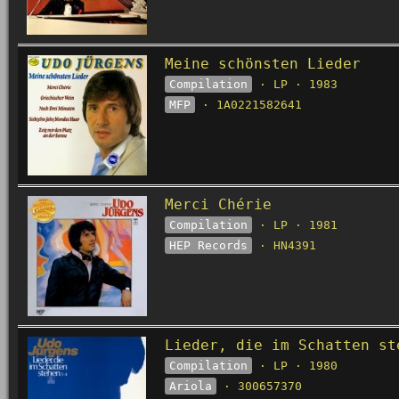
Meine schönsten Lieder
Compilation
· LP · 1983
MFP
· 1A0221582641
Merci Chérie
Compilation
· LP · 1981
HEP Records
· HN4391
Lieder, die im Schatten st
Compilation
· LP · 1980
Ariola
· 300657370