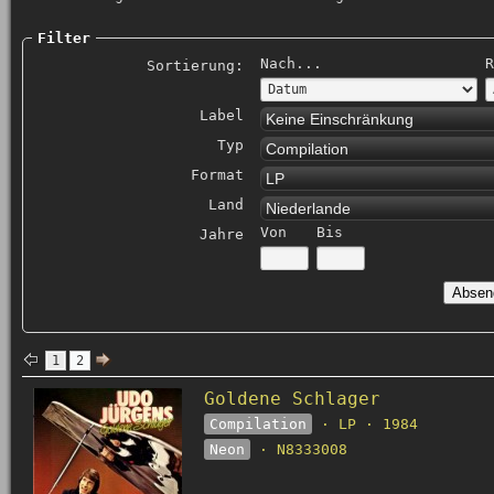
Filter
Nach...
R
Sortierung:
Label
Keine Einschränkung
Typ
Compilation
Format
LP
Land
Niederlande
Von
Bis
Jahre
1
2
Goldene Schlager
Compilation
· LP · 1984
Neon
· N8333008