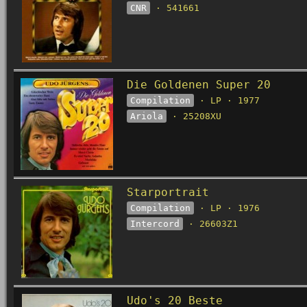
CNR
· 541661
Die Goldenen Super 20
Compilation
· LP · 1977
Ariola
· 25208XU
Starportrait
Compilation
· LP · 1976
Intercord
· 26603Z1
Udo's 20 Beste