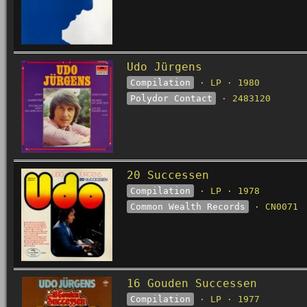
Udo Jürgens
Compilation
· LP · 1980
Polydor Contact
· 2483120
20 Successen
Compilation
· LP · 1978
Common Wealth Records
· CN0071
16 Gouden Successen
Compilation
· LP · 1977