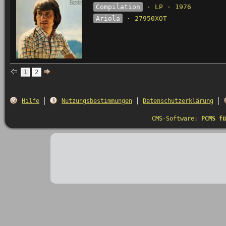
Compilation
· LP · 1976
Ariola
· 27950XOT
1
2
Hilfe
Nutzungsbestimmungen
Datenschutzerklärung
CMS-Software:
PCMS fü