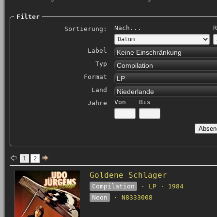
Filter
Nach...
R
Sortierung:
Label
Keine Einschränkung
Typ
Compilation
Format
LP
Land
Niederlande
Von
Bis
Jahre
1
2
Goldene Schlager
Compilation
· LP · 1984
Neon
· N8333008