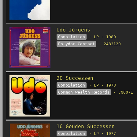
Udo Jürgens
Compilation
· LP · 1980
Polydor Contact
· 2483120
20 Successen
Compilation
· LP · 1978
Common Wealth Records
· CN0071
16 Gouden Successen
Compilation
· LP · 1977