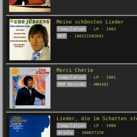
Meine schönsten Lieder
Compilation
· LP · 1983
MFP
· 1A0221582641
Merci Chérie
Compilation
· LP · 1981
HEP Records
· HN4391
Lieder, die im Schatten st
Compilation
· LP · 1980
Ariola
· 300657370