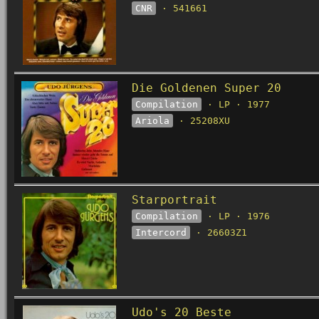
CNR
· 541661
Die Goldenen Super 20
Compilation
· LP · 1977
Ariola
· 25208XU
Starportrait
Compilation
· LP · 1976
Intercord
· 26603Z1
Udo's 20 Beste