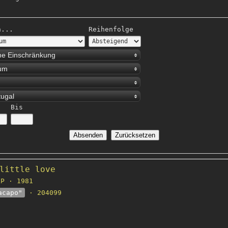
h...
Reihenfolge
ne Einschränkung
um
tugal
Bis
little love
P · 1981
acapo"
· 204099