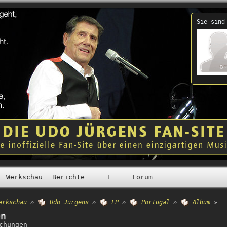
Sie sind
Werkschau
Berichte
+
Forum
erkschau
»
Udo Jürgens
»
LP
»
Portugal
»
Album
»
en
chungen