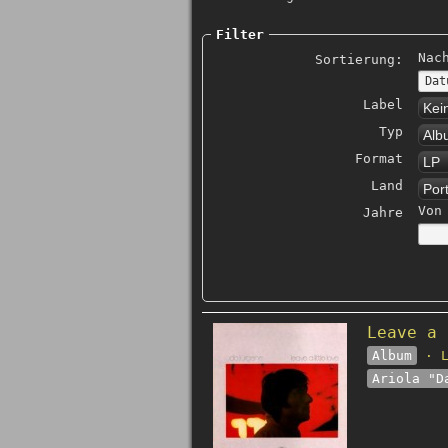
Filter
Nac
Sortierung:
Label
Kei
Typ
Alb
Format
LP
Land
Por
Von
Jahre
Leave a 
Album
· L
Ariola "D