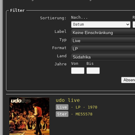
Filter
Nach...
R
Sortierung:
Label
Keine Einschränkung
Typ
Live
Format
LP
Land
Südafrika
Von
Bis
Jahre
udo live
Live
· LP · 1970
Ster
· ME55578