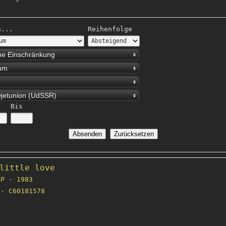
h...
Reihenfolge
ne Einschränkung
um
jetunion (UdSSR)
Bis
little love
P · 1983
· C60181578