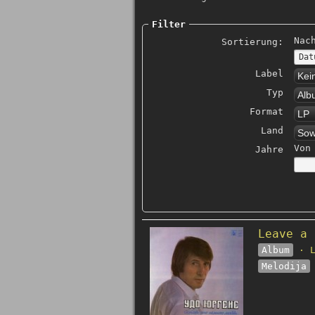
Filter
Nac
Sortierung:
Label
Kei
Typ
Alb
Format
LP
Land
Sow
Von
Jahre
Leave a 
Album
· L
Melodija