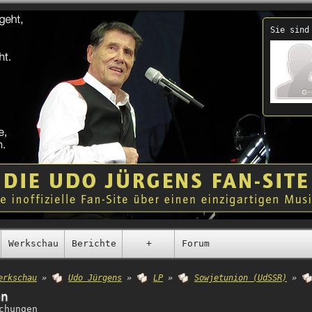
Sie sind
Werkschau
Berichte
+
Forum
erkschau
»
Udo Jürgens
»
LP
»
Sowjetunion (UdSSR)
»
en
chungen