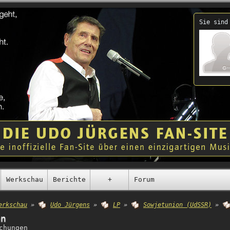
Sie sind
Werkschau
Berichte
+
Forum
erkschau
»
Udo Jürgens
»
LP
»
Sowjetunion (UdSSR)
»
en
chungen