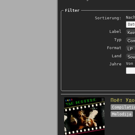
Filter
Nac
Sortierung:
Label
Kei
Typ
Com
Format
LP
Land
Sow
Von
Jahre
Поёт Удо
Compilati
Melodija