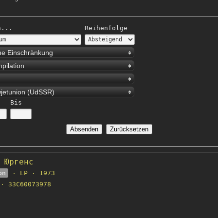
h...
Reihenfolge
ne Einschränkung
pilation
jetunion (UdSSR)
Bis
 Юргенс
on
· LP · 1973
· 33C60073978