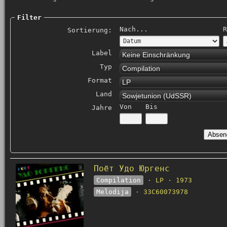
Filter
Nach...
R
Sortierung:
Label
Keine Einschränkung
Typ
Compilation
Format
LP
Land
Sowjetunion (UdSSR)
Von
Bis
Jahre
Поёт Удо Юргенс
Compilation
· LP · 1973
Melodija
· 33C60073978