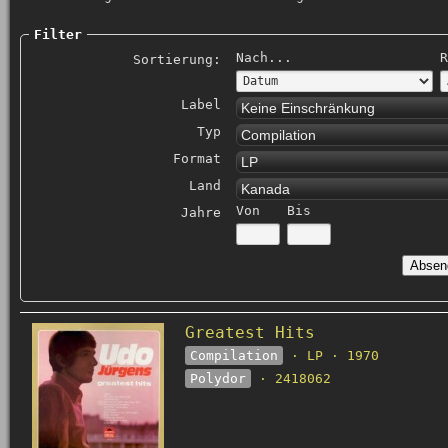
Filter
Nach...
R
Sortierung:
Label
Keine Einschränkung
Typ
Compilation
Format
LP
Land
Kanada
Von
Bis
Jahre
Greatest Hits
Compilation
· LP · 1970
Polydor
· 2418062