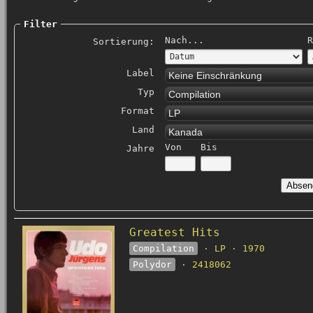
Filter
Nach...
R
Sortierung:
Label
Keine Einschränkung
Typ
Compilation
Format
LP
Land
Kanada
Von
Bis
Jahre
Greatest Hits
Compilation
· LP · 1970
Polydor
· 2418062