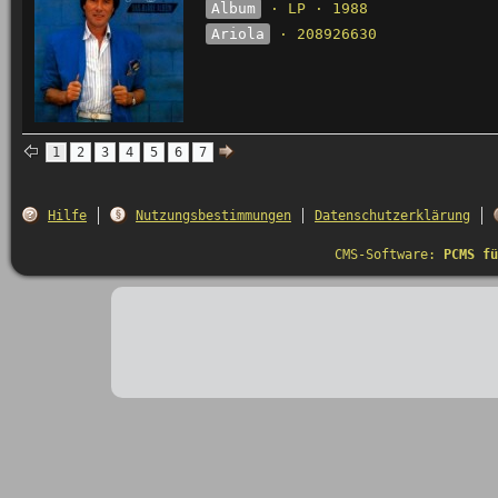
Album
· LP · 1988
Ariola
· 208926630
1
2
3
4
5
6
7
Hilfe
Nutzungsbestimmungen
Datenschutzerklärung
CMS-Software:
PCMS fü