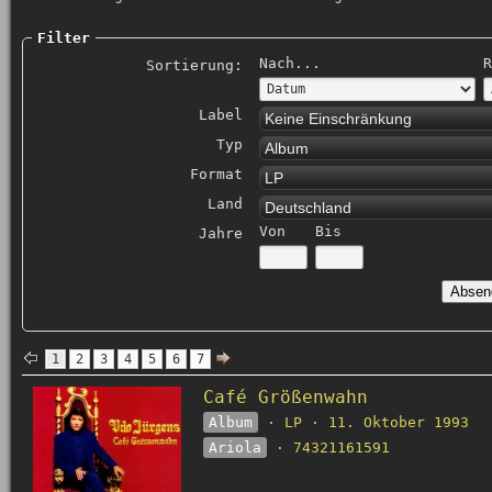
Filter
Nach...
R
Sortierung:
Label
Keine Einschränkung
Typ
Album
Format
LP
Land
Deutschland
Von
Bis
Jahre
1
2
3
4
5
6
7
Café Größenwahn
Album
· LP · 11. Oktober 1993
Ariola
· 74321161591