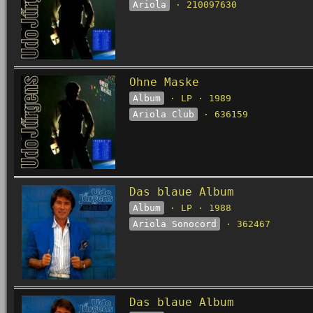
Ariola
· 210097630
Ohne Maske
Album
· LP · 1989
Ariola Club
· 636159
Das blaue Album
Album
· LP · 1988
Ariola Sonocord
· 362467
Das blaue Album