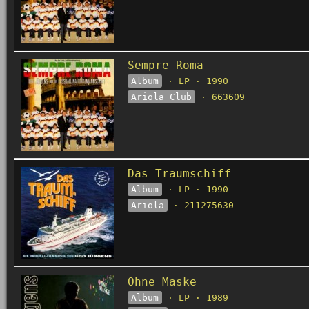
Sempre Roma
Album
· LP · 1990
Ariola Club
· 663609
Das Traumschiff
Album
· LP · 1990
Ariola
· 211275630
Ohne Maske
Album
· LP · 1989