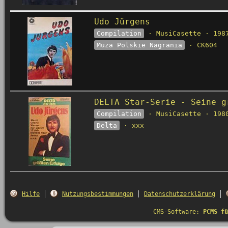
Udo Jürgens
Compilation
· MusiCasette · 198
Muza Polskie Nagrania
· CK604
DELTA Star-Serie - Seine g
Compilation
· MusiCasette · 198
Delta
· xxx
Hilfe
Nutzungsbestimmungen
Datenschutzerklärung
CMS-Software:
PCMS fü