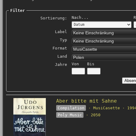
Filter
Nach...
R
Sortierung:
Label
Keine Einschränkung
Typ
Keine Einschränkung
Format
MusiCasette
Land
Polen
Von
Bis
Jahre
Aber bitte mit Sahne
Compilation
· MusiCasette · 199
Poly Music
· 2050