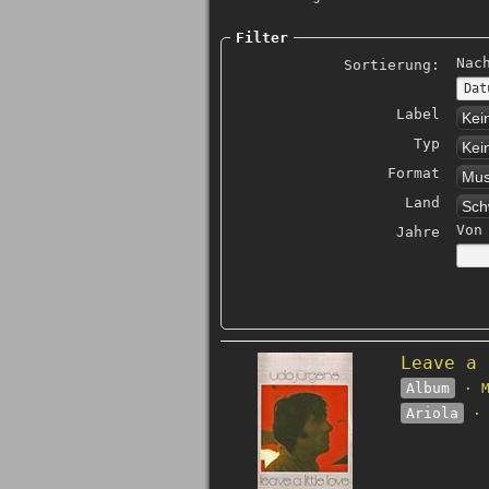
Filter
Nac
Sortierung:
Label
Kei
Typ
Kei
Format
Mus
Land
Sch
Von
Jahre
Leave a 
Album
· M
Ariola
· 