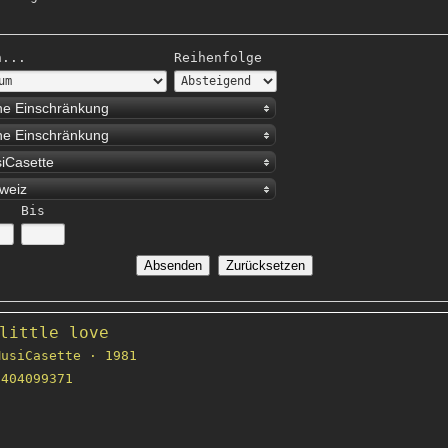
h...
Reihenfolge
ne Einschränkung
ne Einschränkung
iCasette
weiz
Bis
little love
usiCasette · 1981
404099371