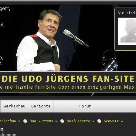
Sie sind
Werkschau
Berichte
+
Forum
erkschau
»
Udo Jürgens
»
MusiCasette
»
Schweiz
»
en
chungen