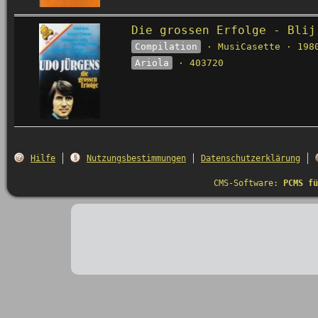
Die grossen Erfolge - Blij
Compilation
· MusiCasette · 198
Ariola
· 403720
Hilfe
Nutzungsbestimmungen
Datenschutzerklärung
CMS-Software:
PCMS fü