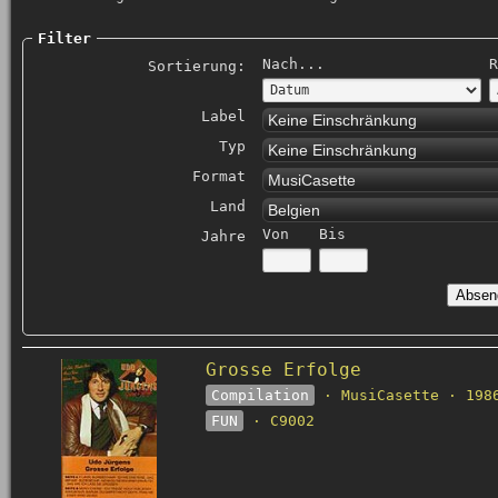
Filter
Nach...
R
Sortierung:
Label
Keine Einschränkung
Typ
Keine Einschränkung
Format
MusiCasette
Land
Belgien
Von
Bis
Jahre
Grosse Erfolge
Compilation
· MusiCasette · 198
FUN
· C9002