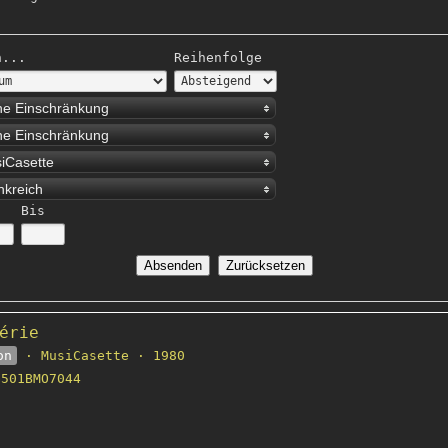
h...
Reihenfolge
ne Einschränkung
ne Einschränkung
iCasette
nkreich
Bis
érie
on
· MusiCasette · 1980
501BMO7044