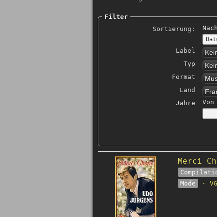
Filter
Nac
Sortierung:
Label
Kei
Typ
Kei
Format
Mus
Land
Fra
Von
Jahre
Merci Ch
Compilati
Mode
· VG