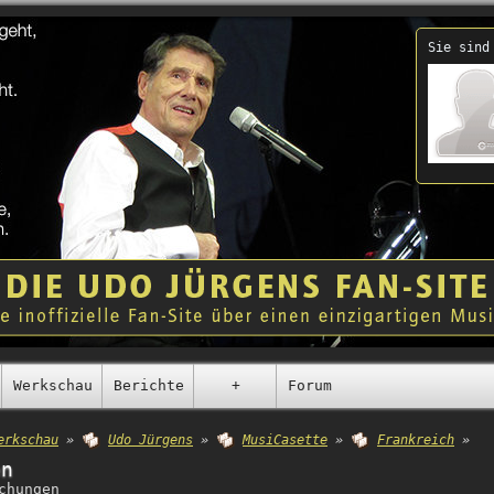
Sie sind
Werkschau
Berichte
+
Forum
erkschau
»
Udo Jürgens
»
MusiCasette
»
Frankreich
»
en
chungen