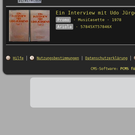
Ein Interview mit Udo Jürg
Promo
· MusiCasette · 1978
Ariola
· 57845XT57846X
Hilfe
Nutzungsbestimmungen
Datenschutzerklärung
CMS-Software:
PCMS fü