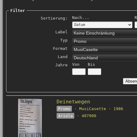
Filter
Nach...
R
Sortierung:
Label
Keine Einschränkung
Typ
Promo
Format
MusiCasette
Land
Deutschland
Von
Bis
Jahre
Deinetwegen
Promo
· MusiCasette · 1986
Ariola
· 407900