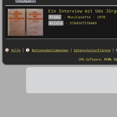
Ein Interview mit Udo Jürg
Promo
· MusiCasette · 1978
Ariola
· 57845XT57846X
Hilfe
Nutzungsbestimmungen
Datenschutzerklärung
CMS-Software:
PCMS fü