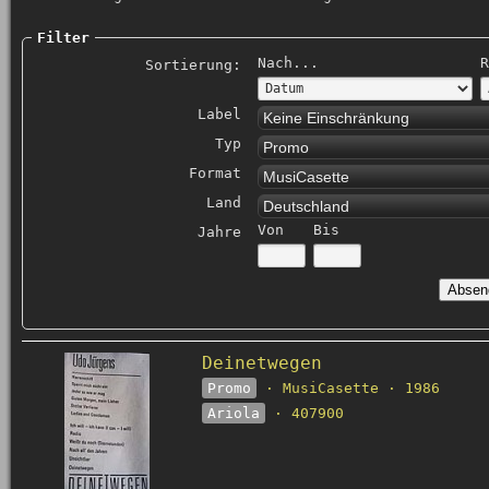
Filter
Nach...
R
Sortierung:
Label
Keine Einschränkung
Typ
Promo
Format
MusiCasette
Land
Deutschland
Von
Bis
Jahre
Deinetwegen
Promo
· MusiCasette · 1986
Ariola
· 407900