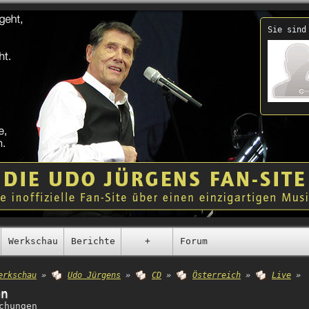
Sie sind
Werkschau
Berichte
+
Forum
erkschau
»
Udo Jürgens
»
CD
»
Österreich
»
Live
»
en
chungen