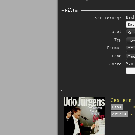
Filter
Nac
Sortierung:
Label
Kei
Typ
Liv
Format
CD
Land
Öst
Von
Jahre
Gestern 
Live
· CD
Ariola
· 