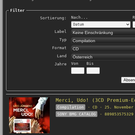
Filter
Nach...
R
Sortierung:
Label
Keine Einschränkung
Typ
Compilation
Format
CD
Land
Österreich
Von
Bis
Jahre
Merci, Udo! (3CD Premium-E
Compilation
· CD · 25. November
SONY BMG CATALOG
· 889853575329