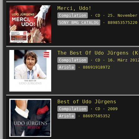
Merci, Udo!
Compilation
· CD · 25. November
SONY BMG CATALOG
· 889853575220
The Best Of Udo Jürgens (K
Compilation
· CD · 16. März 201
Ariola
· 88691918972
Best of Udo Jürgens
Compilation
· CD · 2009
Ariola
· 88697585352