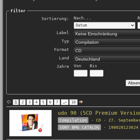
Filter
Nach...
R
Sortierung:
Label
Keine Einschränkung
Typ
Compilation
Format
CD
Land
Deutschland
Von
Bis
Jahre
1
2
3
4
5
6
7
…
10
udo 90 (5CD Premium Versio
Compilation
· CD · 27. Septembe
SONY BMG CATALOG
· 198028123624