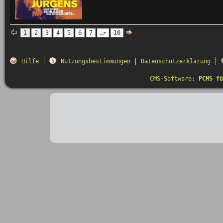
1
2
3
4
5
6
7
…
10
Hilfe
Nutzungsbestimmungen
Datenschutzerklärung
CMS-Software:
PCMS fü