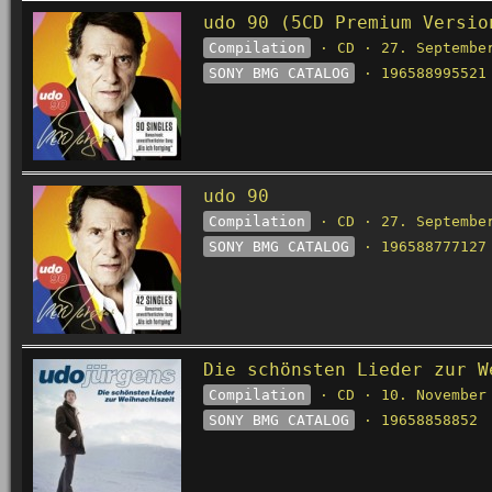
udo 90 (5CD Premium Versio
Compilation
· CD · 27. Septembe
SONY BMG CATALOG
· 196588995521
udo 90
Compilation
· CD · 27. Septembe
SONY BMG CATALOG
· 196588777127
Die schönsten Lieder zur W
Compilation
· CD · 10. November
SONY BMG CATALOG
· 19658858852