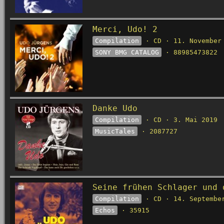
Merci, Udo! 2
Compilation
· CD · 11. November
SONY BMG CATALOG
· 88985473822
Danke Udo
Compilation
· CD · 3. Mai 2019
MusicTales
· 2087727
Seine frühen Schlager und 
Compilation
· CD · 14. Septembe
Echos
· 35915