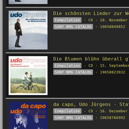
Die schönsten Lieder zur W
Compilation
· CD · 10. November
SONY BMG CATALOG
· 19658849852
Die Blumen blühn überall g
Compilation
· CD · 15. Septembe
SONY BMG CATALOG
· 19658823932
da capo, Udo Jürgens - Sta
Compilation
· CD · 16. Dezember
SONY BMG CATALOG
· 19658766992