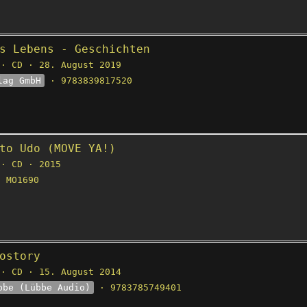
s Lebens - Geschichten
· CD · 28. August 2019
lag GmbH
· 9783839817520
to Udo (MOVE YA!)
· CD · 2015
 MO1690
ostory
· CD · 15. August 2014
bbe (Lübbe Audio)
· 9783785749401