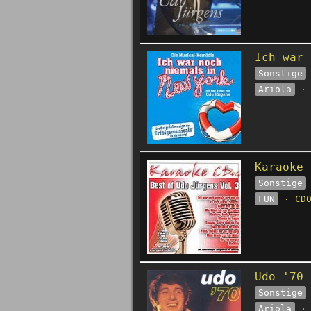
Ich war 
Sonstige
Ariola
· 
Karaoke 
Sonstige
FUN
· CD0
Udo '70 
Sonstige
Ariola
· 