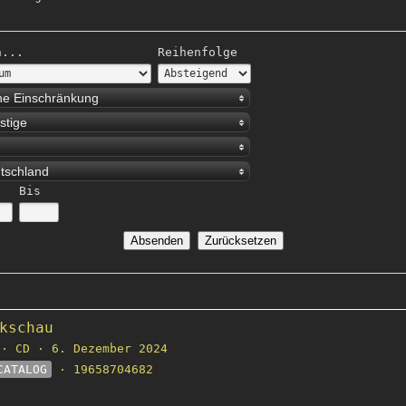
h...
Reihenfolge
ne Einschränkung
stige
tschland
Bis
kschau
· CD · 6. Dezember 2024
CATALOG
· 19658704682