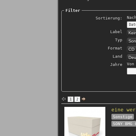
Filter
Nac
Sortierung:
Label
Kei
Typ
Son
Format
CD
Land
Deu
Von
Jahre
1
2
eine wer
Sonstige
SONY BMG 