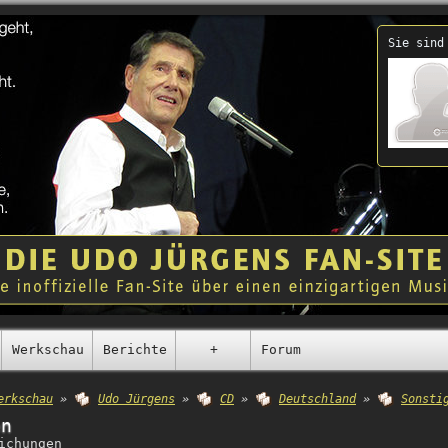
Sie sind
Werkschau
Berichte
+
Forum
erkschau
»
Udo Jürgens
»
CD
»
Deutschland
»
Sonsti
en
ichungen