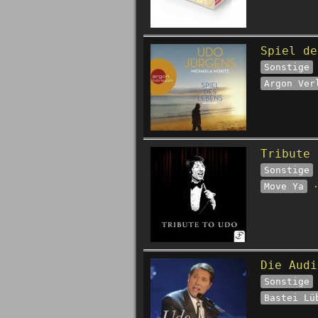
Spiel de
Sonstige
Argon Ver
Tribute 
Sonstige
Move Ya
·
Die Audi
Sonstige
Bastei Lü