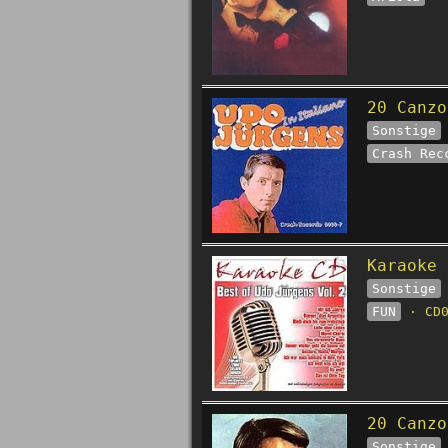
20 Canzo
Sonstige
Crash Rec
Karaoke 
Sonstige
FUN
· CD0
20 Canzo
Sonstige