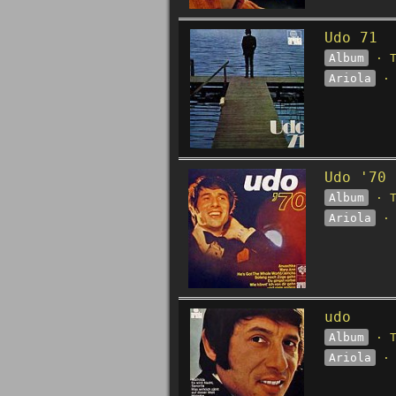
Udo 71
Album
· T
Ariola
· 
Udo '70
Album
· T
Ariola
· 
udo
Album
· T
Ariola
· 