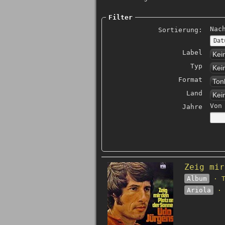
Filter
Nac
Sortierung:
Label
Kei
Typ
Kei
Format
Ton
Land
Kei
Von
Jahre
Zeig mir
Album
· T
Ariola
· 