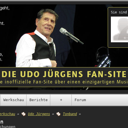
Sie sind
Werkschau
Berichte
+
Forum
erkschau
»
Udo Jürgens
»
Tonband
»
en
chungen