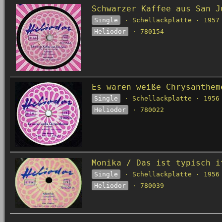
Schwarzer Kaffee aus San J
Single
· Schellackplatte · 1957
Heliodor
· 780154
Es waren weiße Chrysanthem
Single
· Schellackplatte · 1956
Heliodor
· 780022
Monika / Das ist typisch i
Single
· Schellackplatte · 1956
Heliodor
· 780039