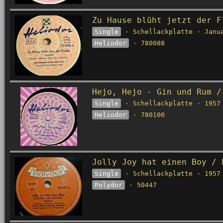
Zu Hause blüht jetzt der F
Single
· Schellackplatte · Janu
Heliodor
· 780088
Hejo, Hejo - Gin und Rum /
Single
· Schellackplatte · 1957
Heliodor
· 780100
Jolly Joy hat einen Boy / 
Single
· Schellackplatte · 1957
Polydor
· 50447