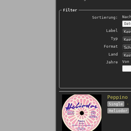
Filter
Nac
Sortierung:
Label
Kei
Typ
Kei
Format
Sch
Land
Kei
Von
Jahre
Peppino 
Single
· 
Heliodor