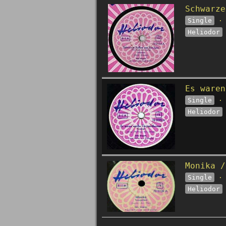
Schwarze
Single
· 
Heliodor
Es waren
Single
· 
Heliodor
Monika /
Single
· 
Heliodor