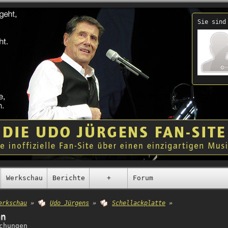
Sie sind
Werkschau
Berichte
+
Forum
erkschau
»
Udo Jürgens
»
Schellackplatte
»
en
chungen