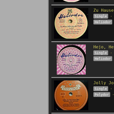
Zu Hause
Single
· 
Heliodor
Hejo, He
Single
· 
Heliodor
Jolly Jo
Single
· 
Polydor
·