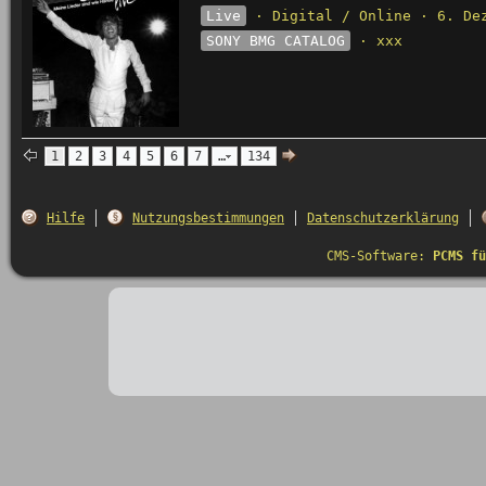
Live
· Digital / Online · 6. De
SONY BMG CATALOG
· xxx
1
2
3
4
5
6
7
…
134
Hilfe
Nutzungsbestimmungen
Datenschutzerklärung
CMS-Software:
PCMS fü