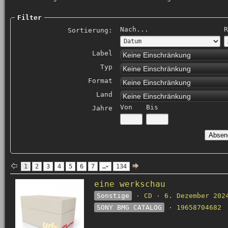
Filter
Nach...
R
Sortierung:
Label
Keine Einschränkung
Typ
Keine Einschränkung
Format
Keine Einschränkung
Land
Keine Einschränkung
Von
Bis
Jahre
1
2
3
4
5
6
7
…
134
eine werkschau
Sonstige
· CD · 6. Dezember 202
SONY BMG CATALOG
· 19658704682