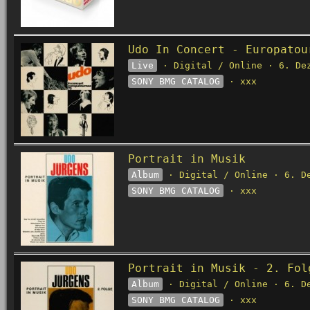
Udo In Concert - Europatou
Live
· Digital / Online · 6. De
SONY BMG CATALOG
· xxx
Portrait in Musik
Album
· Digital / Online · 6. D
SONY BMG CATALOG
· xxx
Portrait in Musik - 2. Fol
Album
· Digital / Online · 6. D
SONY BMG CATALOG
· xxx