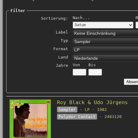
Filter
Nach...
R
Sortierung:
Label
Keine Einschränkung
Typ
Sampler
Format
LP
Land
Niederlande
Von
Bis
Jahre
Roy Black & Udo Jürgens
Sampler
· LP · 1982
Polydor Contact
· 2483120