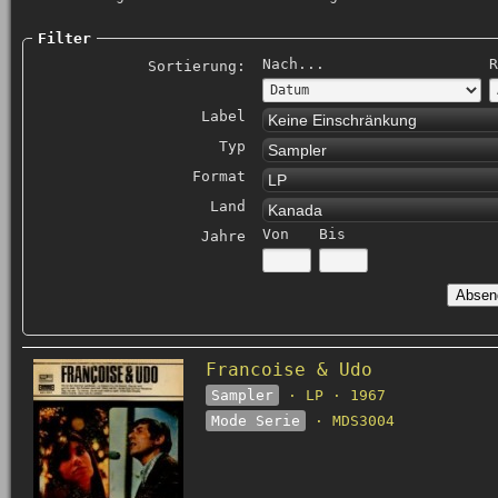
Filter
Nach...
R
Sortierung:
Label
Keine Einschränkung
Typ
Sampler
Format
LP
Land
Kanada
Von
Bis
Jahre
Francoise & Udo
Sampler
· LP · 1967
Mode Serie
· MDS3004