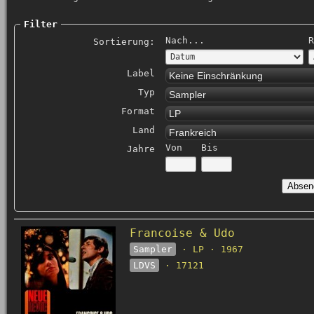
Filter
Nach...
R
Sortierung:
Label
Keine Einschränkung
Typ
Sampler
Format
LP
Land
Frankreich
Von
Bis
Jahre
Francoise & Udo
Sampler
· LP · 1967
LDVS
· 17121