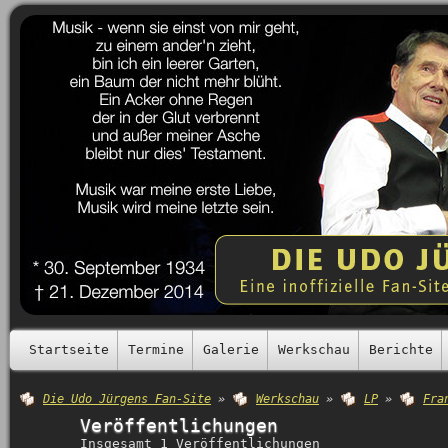
Startseite
Termine
Galerie
Werkschau
Berichte
Die Udo Jürgens Fan-Site
»
Werkschau
»
LP
»
Fra
Veröffentlichungen
Insgesamt 1 Veröffentlichungen