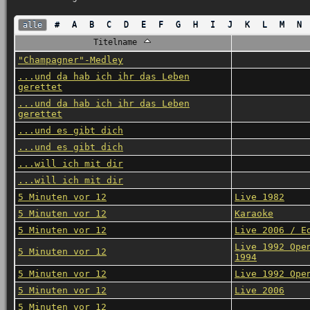
alle
#
A
B
C
D
E
F
G
H
I
J
K
L
M
N
Titelname
"Champagner"-Medley
...und da hab ich ihr das Leben
gerettet
...und da hab ich ihr das Leben
gerettet
...und es gibt dich
...und es gibt dich
...will ich mit dir
...will ich mit dir
5 Minuten vor 12
Live 1982
5 Minuten vor 12
Karaoke
5 Minuten vor 12
Live 2006 / E
Live 1992 Ope
5 Minuten vor 12
1994
5 Minuten vor 12
Live 1992 Ope
5 Minuten vor 12
Live 2006
5 Minuten vor 12