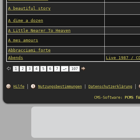
A beautiful story
A dime a dozen
A Little Nearer To Heaven
A mes amours
Abbracciami forte
Abends
Live 1987 / C
1
2
3
4
5
6
7
…
107
Hilfe
Nutzungsbestimmungen
Datenschutzerklärung
CMS-Software:
PCMS fü